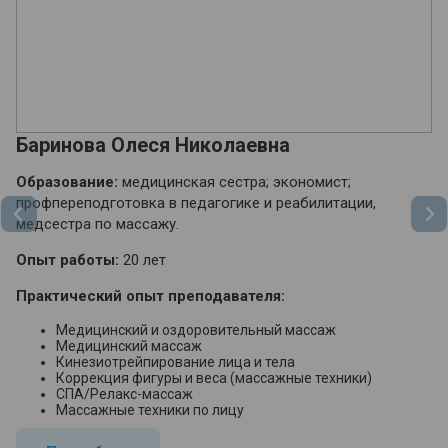
Баринова Олеся Николаевна
М
Образование:
медицинская сестра; экономист;
О
профпереподготовка в педагогике и реабилитации,
м
медсестра по массажу.
«Ф
ап
Опыт работы:
20 лет
О
Практический опыт преподавателя:
П
Медицинский и оздоровительный массаж
Медицинский массаж
Кинезиотрейпирование лица и тела
Коррекция фигуры и веса (массажные техники)
СПА/Релакс-массаж
Массажные техники по лицу