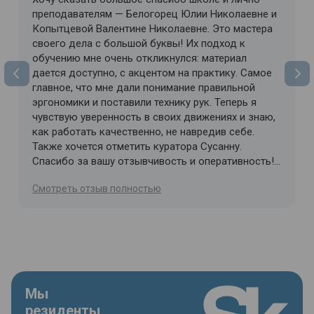
преподавателям — Белогорец Юлии Николаевне и
Копытцевой Валентине Николаевне. Это мастера
своего дела с большой буквы! Их подход к
обучению мне очень откликнулся: материал
дается доступно, с акцентом на практику. Самое
главное, что мне дали понимание правильной
эргономики и поставили технику рук. Теперь я
чувствую уверенность в своих движениях и знаю,
как работать качественно, не навредив себе.
Также хочется отметить куратора Сусанну.
Спасибо за вашу отзывчивость и оперативность!
Всегда на связи, всегда готова помочь и
Cмотреть отзыв полностью
разъяснить сложные моменты. С такой командой
учиться одно удовольствие!
Мы
резиденты