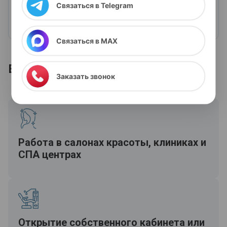
06
Связаться в Telegram
Возможность учиться из любого города с
онлайн-доступом к материалам.
Я выражаю согласие на передачу и обработку
персональных данных
в соответствии с "
Политикой
Связаться в MAX
конфиденциальности
"
Ваши возможности после курса
Заказать звонок
Работа в салонах красоты, клиниках и
СПА центрах
Открытие собственного кабинета или