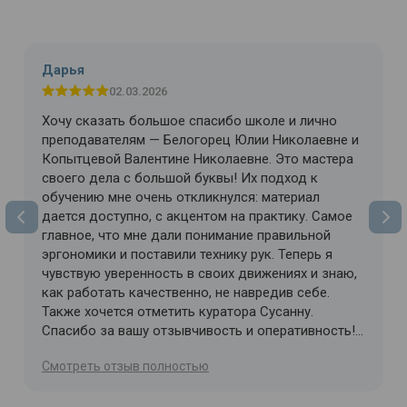
Дарья
02.03.2026
Хочу сказать большое спасибо школе и лично
преподавателям — Белогорец Юлии Николаевне и
Копытцевой Валентине Николаевне. Это мастера
своего дела с большой буквы! Их подход к
обучению мне очень откликнулся: материал
дается доступно, с акцентом на практику. Самое
главное, что мне дали понимание правильной
эргономики и поставили технику рук. Теперь я
чувствую уверенность в своих движениях и знаю,
как работать качественно, не навредив себе.
Также хочется отметить куратора Сусанну.
Спасибо за вашу отзывчивость и оперативность!
Всегда на связи, всегда готова помочь и
Cмотреть отзыв полностью
разъяснить сложные моменты. С такой командой
учиться одно удовольствие!