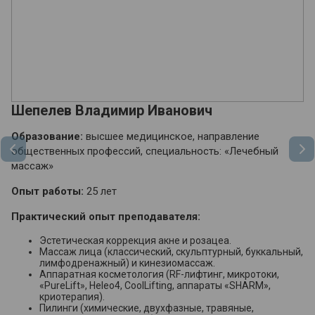
Шепелев Владимир Иванович
Ч
Образование:
высшее медицинское, направление
О
общественных профессий, специальность: «Лечебный
«М
массаж»
оз
Опыт работы:
25 лет
О
Практический опыт преподавателя:
П
Эстетическая коррекция акне и розацеа.
Массаж лица (классический, скульптурный, буккальный,
лимфодренажный) и кинезиомассаж.
Аппаратная косметология (RF-лифтинг, микротоки,
«PureLift», Heleo4, CoolLifting, аппараты «SHARM»,
криотерапия).
Пилинги (химические, двухфазные, травяные,