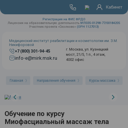
Кабинет
Регистрация на ФИС ФРДО
Лицензия на образовательную деятельность
№Л035-01298-77/00184205
Участник проекта «Сколково»
(ОРН 1127013)
Медицинский институт реабилитации и косметологии им. З.М.
Никифоровой
г. Москва, ул. Кузнецкий
+7 (800) 301-94-45
мост, 21/5, 1 п., 4 этаж,
info-e@mirk.msk.ru
4002 офис
Главная
Направления обучения
Курсы массажа
Обучение по курсу
Миофасциальный массаж тела