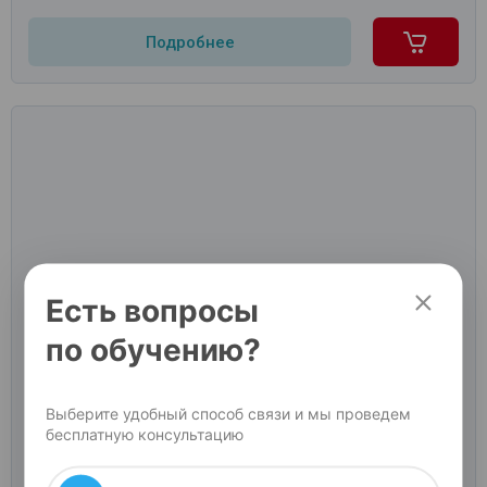
Подробнее
Есть вопросы
по обучению?
Выберите удобный способ связи и мы проведем
Обучение по курсу Миофасциальный массаж
бесплатную консультацию
тела
Длительность:
16 ак.ч.