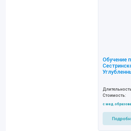
Обучение п
Сестринск
Углубленн
Длительность
Стоимость:
c мед.образов
Подробн