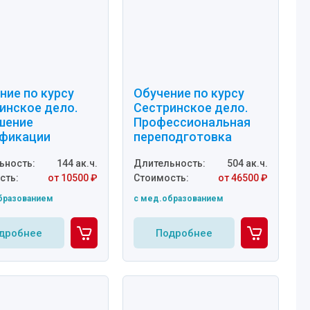
ние по курсу
Обучение по курсу
инское дело.
Сестринское дело.
шение
Профессиональная
фикации
переподготовка
ьность:
144 ак.ч.
Длительность:
504 ак.ч.
сть:
от 10500 ₽
Стоимость:
от 46500 ₽
бразованием
c мед.образованием
дробнее
Подробнее