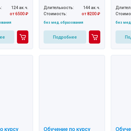
:
124 ак.ч.
Длительность:
144 ак.ч.
Длител
от 6500 ₽
Стоимость:
от 8200 ₽
Стоимо
ования
без мед.образования
без мед
ее
Подробнее
По
о курсу
Обучение по курсу
Обуче