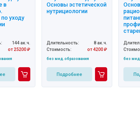
е в
Основы эстетической
Осно
.
нутрициологии
рацио
 по уходу
питан
ми
профи
старе
:
144 ак.ч.
Длительность:
8 ак.ч.
Длител
от 25200 ₽
Стоимость:
от 4200 ₽
Стоимо
ования
без мед.образования
без мед
ее
Подробнее
По