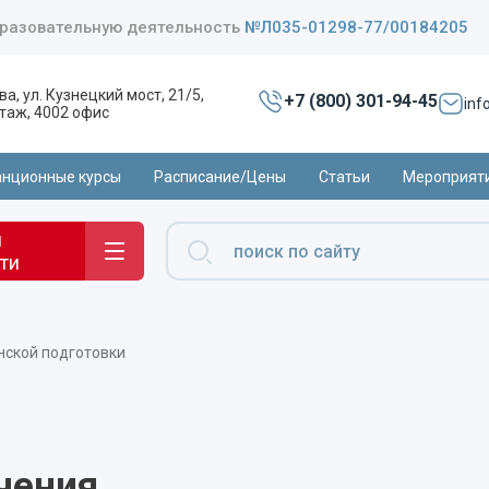
бразовательную деятельность
№Л035-01298-77/00184205
ва, ул. Кузнецкий мост, 21/5,
+7 (800) 301-94-45
inf
 этаж, 4002 офис
нционные курсы
Расписание/Цены
Статьи
Мероприят
и
ти
нской подготовки
чения