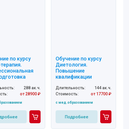
ние по курсу
Обучение по курсу
терапия.
Диетология.
ссиональная
Повышение
одготовка
квалификации
ьность:
288 ак.ч.
Длительность:
144 ак.ч.
сть:
от 28900 ₽
Стоимость:
от 17700 ₽
бразованием
c мед.образованием
дробнее
Подробнее