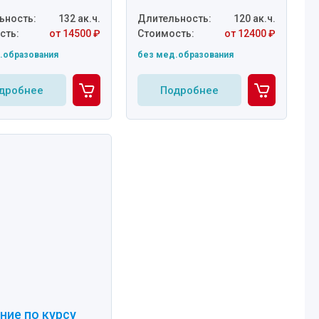
ьность:
132 ак.ч.
Длительность:
120 ак.ч.
сть:
от 14500 ₽
Стоимость:
от 12400 ₽
.образования
без мед.образования
дробнее
Подробнее
ние по курсу