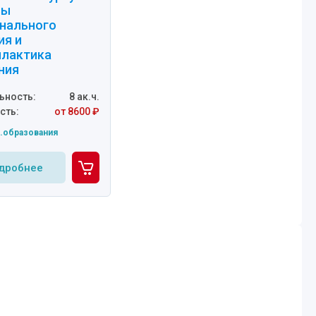
вы
нального
ия и
лактика
ния
ьность:
8 ак.ч.
сть:
от 8600 ₽
.образования
дробнее