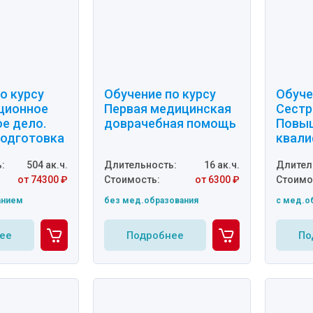
о курсу
Обучение по курсу
Обуче
ционное
Первая медицинская
Сестр
е дело.
доврачебная помощь
Повы
одготовка
квали
:
504 ак.ч.
Длительность:
16 ак.ч.
Длител
от 74300 ₽
Стоимость:
от 6300 ₽
Стоимо
анием
без мед.образования
c мед.о
ее
Подробнее
По