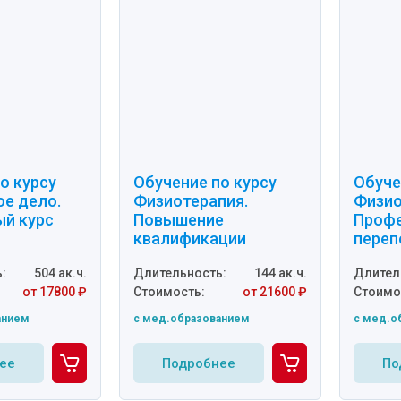
о курсу
Обучение по курсу
Обуче
ое дело.
Физиотерапия.
Физио
ый курс
Повышение
Профе
квалификации
переп
:
504 ак.ч.
Длительность:
144 ак.ч.
Длител
от 17800 ₽
Стоимость:
от 21600 ₽
Стоимо
анием
c мед.образованием
c мед.о
ее
Подробнее
По