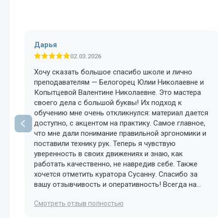
Дарья
02.03.2026
Хочу сказать большое спасибо школе и лично
преподавателям — Белогорец Юлии Николаевне и
Копытцевой Валентине Николаевне. Это мастера
своего дела с большой буквы! Их подход к
обучению мне очень откликнулся: материал дается
доступно, с акцентом на практику. Самое главное,
что мне дали понимание правильной эргономики и
поставили технику рук. Теперь я чувствую
уверенность в своих движениях и знаю, как
работать качественно, не навредив себе. Также
хочется отметить куратора Сусанну. Спасибо за
т
вашу отзывчивость и оперативность! Всегда на
связи, всегда готова помочь и разъяснить
Cмотреть отзыв полностью
е.
сложные моменты. С такой командой учиться одно
удовольствие!