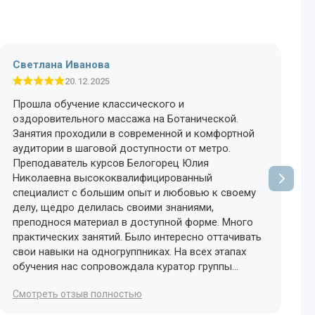
Светлана Иванова
20.12.2025
Прошла обучение классического и
В
оздоровительного массажа на Ботанической.
м
Занятия проходили в современной и комфортной
и
аудитории в шаговой доступности от метро.
р
Преподаватель курсов Белогорец Юлия
у
Николаевна высококвалифицированный
б
специалист с большим опыт и любовью к своему
п
делу, щедро делилась своими знаниями,
Н
преподнося материал в доступной форме. Много
п
практических занятий. Было интересно оттачивать
д
свои навыки на одногруппниках. На всех этапах
в
обучения нас сопровождала куратор группы
C
Сусанна. Улыбчивая, доброжелательная, всегда
Cмотреть отзыв полностью
готова ответить на любой вопрос и помочь в
организационных вопросах. Рекомендую и сама