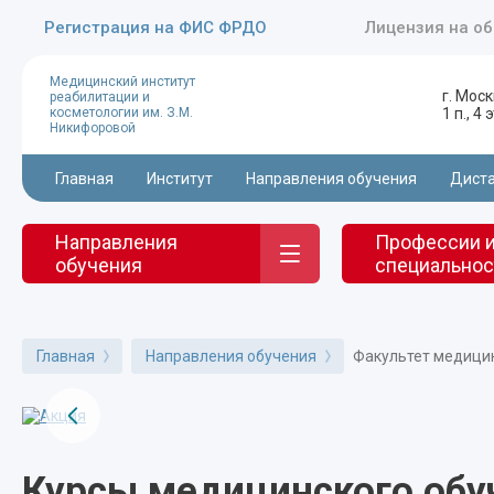
Регистрация на ФИС ФРДО
Лицензия на о
Медицинский институт
г. Моск
реабилитации и
косметологии им. З.М.
1 п., 4
Никифоровой
Главная
Институт
Направления обучения
Диста
Направления
Профессии 
обучения
специальнос
Главная
Направления обучения
Факультет медици
Курсы медицинского обу