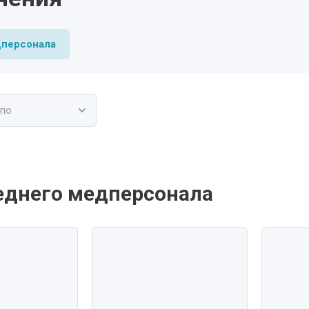
дперсонала
 по
еднего медперсонала