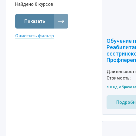
Найдено
0
курсов
Показать
Очистить фильтр
Обучение п
Реабилита
сестринско
Профпереп
Длительность
Стоимость:
c мед.образов
Подробн