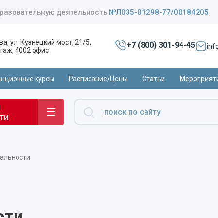
бразовательную деятельность
№Л035-01298-77/00184205
ва, ул. Кузнецкий мост, 21/5,
+7 (800) 301-94-45
inf
 этаж, 4002 офис
нционные курсы
Расписание/Цены
Статьи
Мероприят
и
ти
иальности
сти