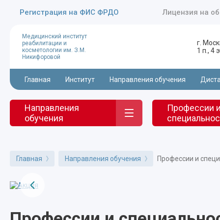
Регистрация на ФИС ФРДО
Лицензия на о
Медицинский институт
г. Моск
реабилитации и
косметологии им. З.М.
1 п., 4
Никифоровой
Главная
Институт
Направления обучения
Диста
Направления
Профессии 
обучения
специальнос
Главная
Направления обучения
Профессии и спец
Профессии и специально