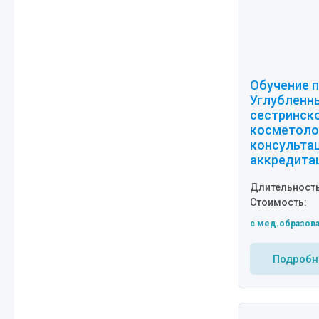
Обучение п
Углубленны
сестринско
косметоло
консульта
аккредита
Длительность
Стоимость:
c мед.образов
Подробн