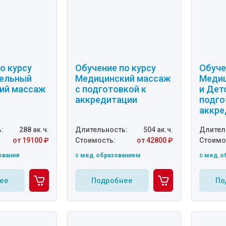
о курсу
Обучение по курсу
Обуче
ельный
Медицинский массаж
Медиц
ий массаж
с подготовкой к
и Дет
аккредитации
подго
аккре
:
288 ак.ч.
Длительность:
504 ак.ч.
Длител
от 19100 ₽
Стоимость:
от 42800 ₽
Стоимо
ования
c мед.образованием
c мед.о
ее
Подробнее
По