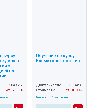
о курсу
Обучение по курсу
ое дело в
Косметолог-эстетист
гии с
цией по
ции
:
504 ак.ч.
Длительность:
300 ак.ч.
от 37500 ₽
Стоимость:
от 18100 ₽
анием
без мед.образования