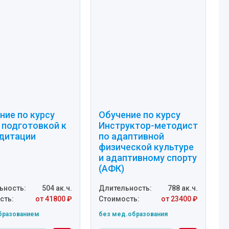
ние по курсу
Обучение по курсу
 подготовкой к
Инструктор-методист
дитации
по адаптивной
физической культуре
и адаптивному спорту
(АФК)
ьность:
504 ак.ч.
Длительность:
788 ак.ч.
сть:
от 41800 ₽
Стоимость:
от 23400 ₽
бразованием
без мед.образования