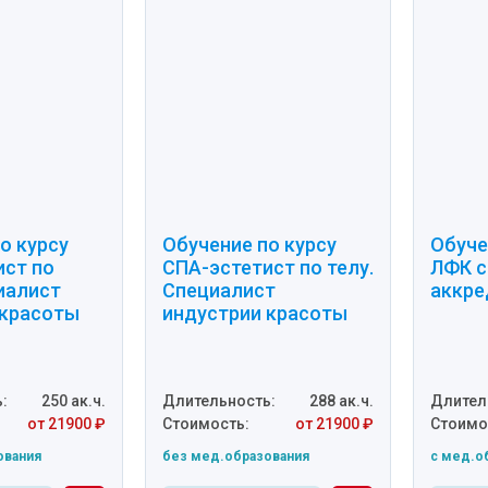
о курсу
Обучение по курсу
Обуче
ист по
СПА-эстетист по телу.
ЛФК с
иалист
Специалист
аккре
 красоты
индустрии красоты
:
250 ак.ч.
Длительность:
288 ак.ч.
Длител
от 21900 ₽
Стоимость:
от 21900 ₽
Стоимо
ования
без мед.образования
c мед.о