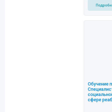
Подробн
Обучение п
Специалис
социально
сфере реа