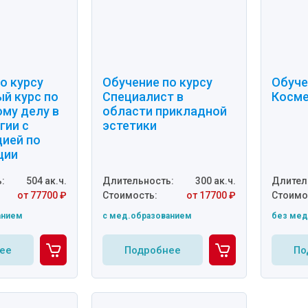
о курсу
Обучение по курсу
Обуче
й курс по
Специалист в
Косме
му делу в
области прикладной
гии с
эстетики
цией по
ции
:
504 ак.ч.
Длительность:
300 ак.ч.
Длител
от 77700 ₽
Стоимость:
от 17700 ₽
Стоимо
анием
c мед.образованием
без мед
ее
Подробнее
По