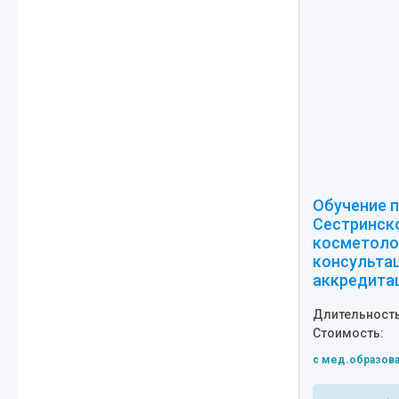
Обучение п
Сестринск
косметоло
консульта
аккредита
Длительность
Стоимость:
c мед.образов