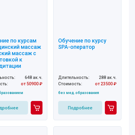
ние по курсам
Обучение по курсу
инский массаж
SPA-оператор
ский массаж с
товкой к
дитации
ьность:
648 ак.ч.
Длительность:
288 ак.ч.
сть:
от 50900 ₽
Стоимость:
от 23500 ₽
бразованием
без мед.образования
дробнее
Подробнее