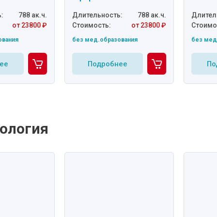
:
788 ак.ч.
Длительность:
788 ак.ч.
Длител
от 23800 ₽
Стоимость:
от 23800 ₽
Стоимо
ования
без мед.образования
без мед
ее
Подробнее
По
ология