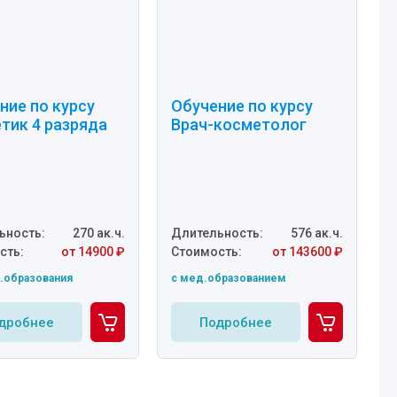
ние по курсу
Обучение по курсу
тик 4 разряда
Врач-косметолог
ьность:
270 ак.ч.
Длительность:
576 ак.ч.
сть:
от 14900 ₽
Стоимость:
от 143600 ₽
.образования
c мед.образованием
дробнее
Подробнее