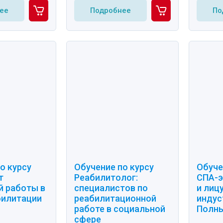
ее
Подробнее
По
о курсу
Обучение по курсу
Обуче
т
Реабилитолог:
СПА-э
й работы в
специалистов по
и лиц
билитации
реабилитационной
индус
работе в социальной
Полны
сфере