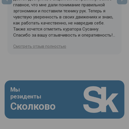
главное, что мне дали понимание правильной
эргономики и поставили технику рук. Теперь я
чувствую уверенность в своих движениях и знаю,
как работать качественно, не навредив себе.
Также хочется отметить куратора Сусанну.
Спасибо за вашу отзывчивость и оперативность!
Всегда на связи, всегда готова помочь и
Cмотреть отзыв полностью
разъяснить сложные моменты. С такой командой
учиться одно удовольствие!
Мы
резиденты
Сколково