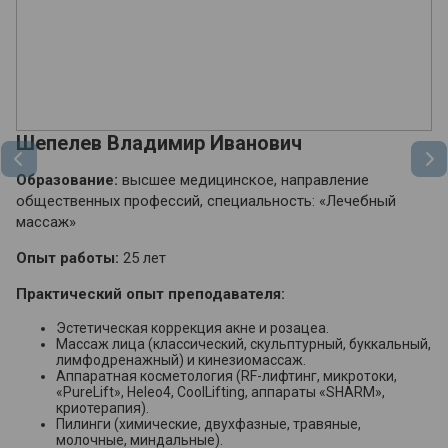
Шепелев Владимир Иванович
К
Образование:
высшее медицинское, направление
О
общественных профессий, специальность: «Лечебный
«М
массаж»
О
Опыт работы:
25 лет
П
Практический опыт преподавателя:
Эстетическая коррекция акне и розацеа.
Массаж лица (классический, скульптурный, буккальный,
лимфодренажный) и кинезиомассаж.
Аппаратная косметология (RF-лифтинг, микротоки,
«PureLift», Heleo4, CoolLifting, аппараты «SHARM»,
криотерапия).
Пилинги (химические, двухфазные, травяные,
молочные, миндальные).