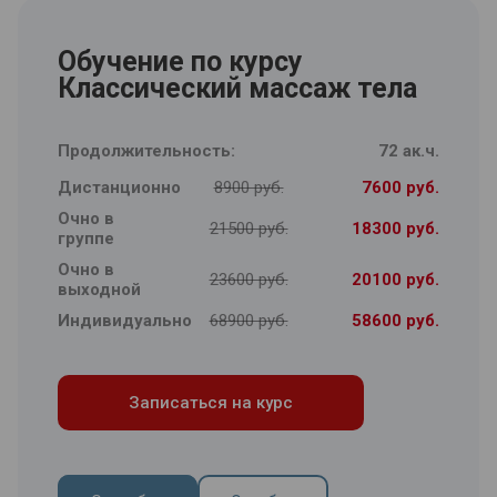
1. Санитарная безопасность в индустрии
красоты.
Обучение по курсу
2. Анатомия и строение кожи. Анатомическая
Классический массаж тела
лепка дермы.
3. Оказание первой помощи.
4. Психология общения с клиентами.
Продолжительность:
72 ак.ч.
5. Эффективные методы продаж для
косметологов и эстетистов.
Дистанционно
8900 руб.
7600 руб.
Очно в
21500 руб.
18300 руб.
группе
Очно в
23600 руб.
20100 руб.
выходной
Индивидуально
68900 руб.
58600 руб.
Записаться на курс