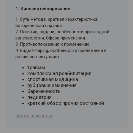
и вспомогательные, классификация.
1. Кинезиотейпирование
3. Техника выполнения поглаживания и
растирания.
1. Суть метода, краткая характеристика,
4. Физиологическое действие поглаживания и
историческая справка.
растирания. Показания к применению.
2. Понятие, задачи, особенности прикладной
5. Методические указания к проведению
кинезиологии. Сфера применения.
приемов поглаживания и растирания.
3. Противопоказания к применению.
6. Основные и вспомогательные приемы
4. Виды k-taping, особенности проведения в
разминания и вибрации.
различных ситуациях:
7. Техника выполнения приемов разминания и
травмы
вибрации.
комплексная реабилитация
8. Физиологическое действие разминания и
спортивная медицина
вибрации.
рубцовые изменения
9. Показания к применению разминания и
беременность
вибрации.
педиатрия
10. Методические указания к проведению
краткий обзор прочих состояний
приемов разминания и вибрации.
5. Диагностирование клиента и показания к
Читать полностью
4. Массаж частей тела
применению тейпов.
6. Характеристика и подбор тейпов в
1. Общий массаж. Показания к применению
зависимости от характера заболевания.