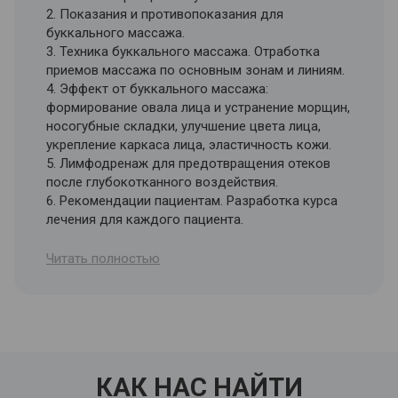
2. Показания и противопоказания для
буккального массажа.
3. Техника буккального массажа. Отработка
приемов массажа по основным зонам и линиям.
4. Эффект от буккального массажа:
формирование овала лица и устранение морщин,
носогубные складки, улучшение цвета лица,
укрепление каркаса лица, эластичность кожи.
5. Лимфодренаж для предотвращения отеков
после глубокотканного воздействия.
6. Рекомендации пациентам. Разработка курса
лечения для каждого пациента.
2. Дистанционный модуль – материалы для
Читать полностью
самостоятельной проработки
1. Санитарная безопасность в индустрии
красоты.
2. Анатомия и строение кожи. Анатомическая
лепка.
3. Психология общения с клиентами.
КАК НАС НАЙТИ
4. Эффективные методы продаж для