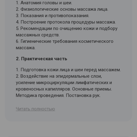
1. Анатомия головы и шеи.
2. Физиологические основы массажа лица.
3. Показания и противопоказания.
4. Построение протокола процедуры массажа.
5. Рекомендации по очищению кожи и подбору
массажных средств.
6. Гигиенические требования косметического
массажа.
2. Практическая часть
1. Подготовка кожи лица и шеи перед массажем.
2. Воздействие на эпидермальные слои,
усиление микроциркуляции лимфатических и
кровеносных капилляров. Основные приемы.
Методика проведения. Постановка рук.
Отработка на практике.
3. Мимические морщины и их коррекция.
Читать полностью
Основные приемы. Методика проведения.
3. Дистанционный модуль – материалы для
самостоятельной проработки