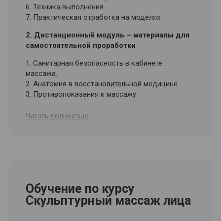
6. Техника выполнения.
7. Практическая отработка на моделях.
2. Дистанционный модуль – материалы для
самостоятельной проработки
1. Санитарная безопасность в кабинете
массажа.
2. Анатомия в восстановительной медицине.
3. Противопоказания к массажу.
4. Основы ароматерапии и обзор основных
эфиров.
Читать полностью
5. Оказание первой помощи.
6. Психология общения с клиентами.
Обучение по курсу
Скульптурный массаж лица