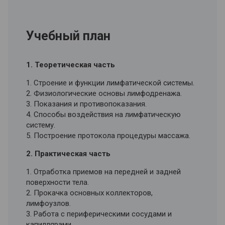
гастрит с пониженной секрецией и
т.д).
Парафин, эфирные масла, теннисные и
Учебный план
массажные мячики, эспандеры, коврики,
массажные ролики находятся в учебной
части.
1. Теоретическая часть
3. Дистанционный модуль – материалы для
1. Строение и функции лимфатической системы.
самостоятельной проработки
2. Физиологические основы лимфодренажа.
3. Показания и противопоказания.
1. Санитарная безопасность в кабинете
4. Способы воздействия на лимфатическую
массажа.
систему.
2. Анатомия в восстановительной медицине.
5. Построение протокола процедуры массажа.
3. Противопоказания к массажу.
4. Общие методики медицинского массажа.
2. Практическая часть
5. Частные методики медицинского массажа.
1. Отработка приемов на передней и задней
6. Основы сегментарно-рефлекторного массажа.
поверхности тела.
7. Основы лечебной физкультуры.
2. Прокачка основных коллекторов,
8. Основы ароматерапии и обзор основных
лимфоузлов.
эфиров.
3. Работа с периферическими сосудами и
9. Оказание первой помощи.
капиллярами.