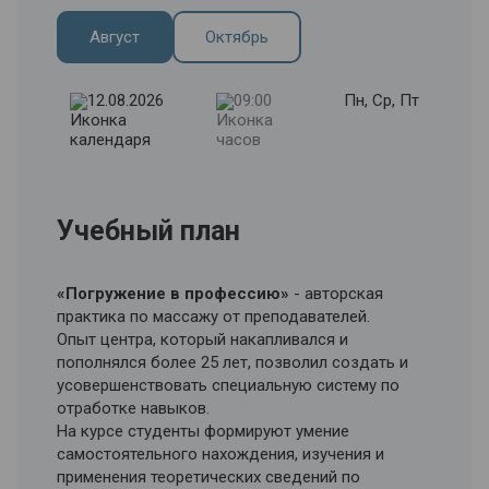
1. Санитарная безопасность в кабинете
массажа.
Август
Октябрь
2. Показания и противопоказания к массажу.
3. Анатомия. Анатомическая лепка.
Анатомический рисунок.
12.08.2026
09:00
Пн, Ср, Пт
4. Приемы массажа. Видеоуроки.
5. Классический массаж. Общий массаж по
зонам. Видеоуроки.
6. Оказание первой помощи.
Учебный план
«Погружение в профессию»
- авторская
практика по массажу от преподавателей.
Опыт центра, который накапливался и
пополнялся более 25 лет, позволил создать и
усовершенствовать специальную систему по
отработке навыков.
На курсе студенты формируют умение
самостоятельного нахождения, изучения и
применения теоретических сведений по