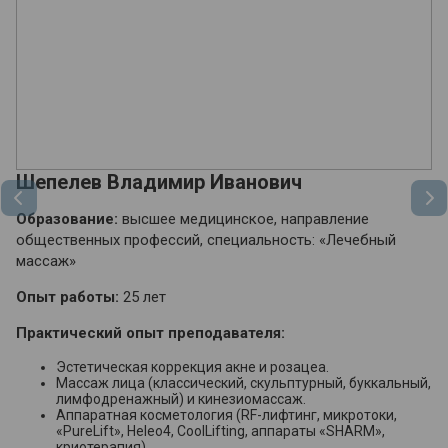
Шепелев Владимир Иванович
З
Образование:
высшее медицинское, направление
О
я
общественных профессий, специальность: «Лечебный
ма
массаж»
О
Опыт работы:
25 лет
П
Практический опыт преподавателя:
Эстетическая коррекция акне и розацеа.
Массаж лица (классический, скульптурный, буккальный,
лимфодренажный) и кинезиомассаж.
Аппаратная косметология (RF-лифтинг, микротоки,
«PureLift», Heleo4, CoolLifting, аппараты «SHARM»,
криотерапия).