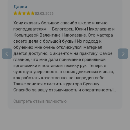
Дарья
02.03.2026
Хочу сказать большое спасибо школе и лично
преподавателям — Белогорец Юлии Николаевне и
Копытцевой Валентине Николаевне. Это мастера
своего дела с большой буквы! Их подход к
обучению мне очень откликнулся: материал
дается доступно, с акцентом на практику. Самое
главное, что мне дали понимание правильной
эргономики и поставили технику рук. Теперь я
чувствую уверенность в своих движениях и знаю,
как работать качественно, не навредив себе.
Также хочется отметить куратора Сусанну.
Спасибо за вашу отзывчивость и оперативность!
Всегда на связи, всегда готова помочь и
Cмотреть отзыв полностью
разъяснить сложные моменты. С такой командой
учиться одно удовольствие!