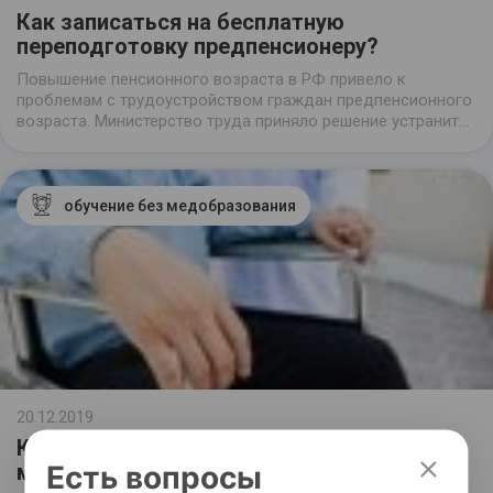
Как записаться на бесплатную
переподготовку предпенсионеру?
Повышение пенсионного возраста в РФ привело к
проблемам с трудоустройством граждан предпенсионного
возраста. Министерство труда приняло решение устранить
эту проблему с помощью бесплатной переподготовки
людей по востребованным профессиональным
направлениям.
обучение без медобразования
20.12.2019
Как стать реабилитологом без
Есть вопросы
медобразования?