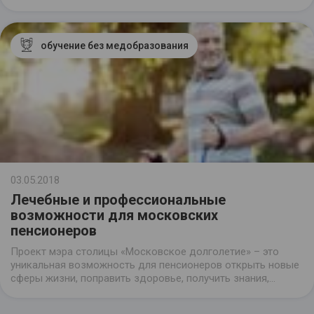
медицинское образование? Где пройти курсы? А
получится ли, ведь потребуется хорошая физическая
подготовка и сила? Именно этим вопросам посвящен
материал.
обучение без медобразования
03.05.2018
Лечебные и профессиональные
возможности для московских
пенсионеров
Проект мэра столицы «Московское долголетие» – это
уникальная возможность для пенсионеров открыть новые
сферы жизни, поправить здоровье, получить знания,
развить способности к творчеству. Организаторы проекта
ставят целью не только улучшить качество жизни