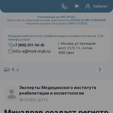
Кабинет
Регистрация на ФИС ФРДО
Лицензия на образовательную деятельность
№Л035-01298-77/00184205
Участник проекта «Сколково»
(ОРН 1127013)
Медицинский институт реабилитации и косметологии им. З.М.
Никифоровой
г. Москва, ул. Кузнецкий
+7 (800) 301-94-45
мост, 21/5, 1 п., 4 этаж,
info-e@mirk.msk.ru
4002 офис
Эксперты Медицинского института
реабилитации и косметологии
28.12.2021
·
115
Минздрав создаст регистр