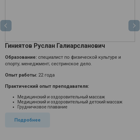
Гиниятов Руслан Галиарсланович
Г
Образование:
специалист по физической культуре и
О
спорту; менеджмент; сестринское дело.
кв
кв
Опыт работы:
22 года
О
Практический опыт преподавателя:
П
Медицинский и оздоровительный массаж
Медицинский и оздоровительный детский массаж
Грудничковое плавание
Подробнее