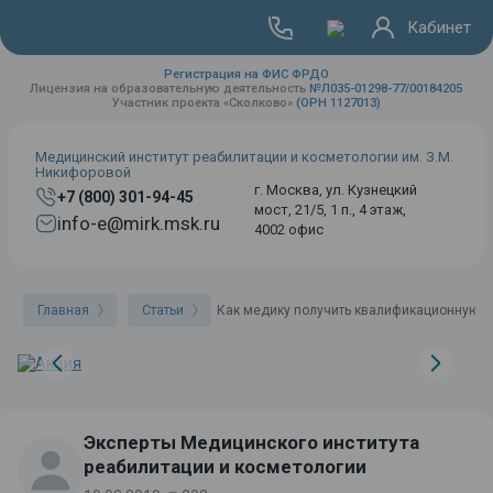
Кабинет
Регистрация на ФИС ФРДО
Лицензия на образовательную деятельность
№Л035-01298-77/00184205
Участник проекта «Сколково»
(ОРН 1127013)
Медицинский институт реабилитации и косметологии им. З.М.
Никифоровой
г. Москва, ул. Кузнецкий
+7 (800) 301-94-45
мост, 21/5, 1 п., 4 этаж,
info-e@mirk.msk.ru
4002 офис
Главная
Статьи
Как медику получить квалификационную к
Эксперты Медицинского института
реабилитации и косметологии