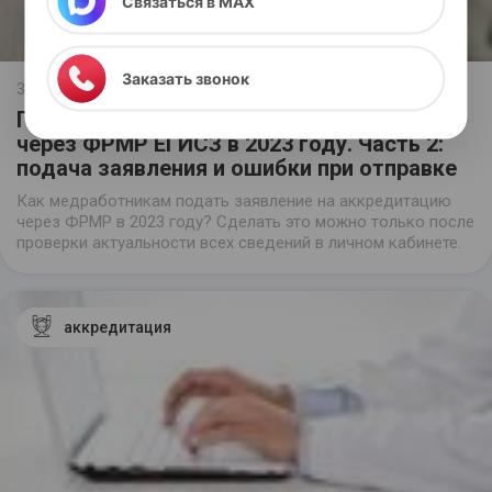
Связаться в MAX
конфиденциальности
"
Заказать звонок
31.05.2023
Подача документов на аккредитацию
через ФРМР ЕГИСЗ в 2023 году. Часть 2:
подача заявления и ошибки при отправке
Как медработникам подать заявление на аккредитацию
через ФРМР в 2023 году? Сделать это можно только после
проверки актуальности всех сведений в личном кабинете.
аккредитация