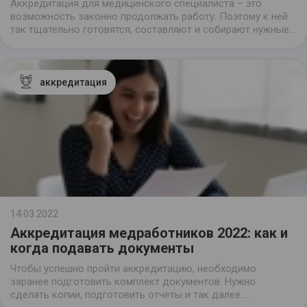
Аккредитация для медицинского специалиста – это
возможность законно продолжать работу. Поэтому к ней
так тщательно готовятся, составляют и собирают нужные
документы. Те, кто их уже отправил, конечно же, хотят
узнать результаты.
аккредитация
14.03.2022
Аккредитация медработников 2022: как и
когда подавать документы
Чтобы успешно пройти аккредитацию, необходимо
заранее подготовить комплект документов. Нужно
сделать копии, подготовить отчеты и так далее.